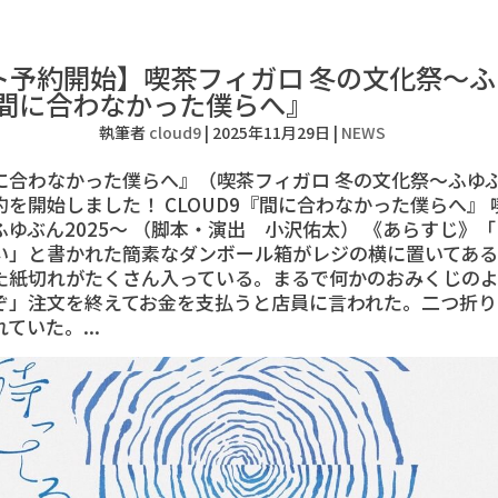
ト予約開始】喫茶フィガロ 冬の文化祭〜ふ
『間に合わなかった僕らへ』
執筆者
cloud9
|
2025年11月29日
|
NEWS
間に合わなかった僕らへ』（喫茶フィガロ 冬の文化祭〜ふゆぶ
を開始しました！ CLOUD9『間に合わなかった僕らへ』
ゆぶん2025〜 （脚本・演出 小沢佑太） 《あらすじ》
い」と書かれた簡素なダンボール箱がレジの横に置いてあ
た紙切れがたくさん入っている。まるで何かのおみくじのよ
ぞ」注文を終えてお金を支払うと店員に言われた。二つ折り
ていた。...