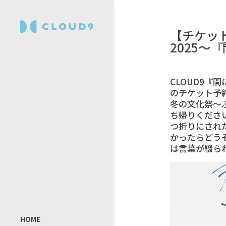
【チケッ
2025〜
CLOUD9『
のチケット予約
冬の文化祭〜ふ
ち帰りくださ
つ折りにされ
かったらどう
は言葉が綴られ
HOME