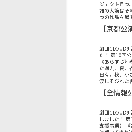
ジェクト且つ
語の大筋はそ
つの作品を展開
【京都公
劇団CLOUD
た！ 第10回公
《あらすじ》
た過去。夏、
日々。秋、小
渡しそびれた言
【全情報
劇団CLOUD
しました！ 第
支援事業） 
は置いてきた