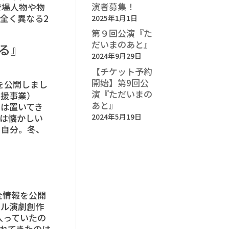
演者募集！
登場人物や物
全く異なる2
2025年1月1日
第９回公演『た
だいまのあと』
る』
2024年9月29日
【チケット予約
開始】第9回公
を公開しまし
演『ただいまの
造支援事業）
あと』
は置いてき
2024年5月19日
は懐かしい
る自分。冬、
全情報を公開
ール演劇創作
入っていたの
れてきたのは