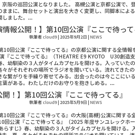
、京阪の巡回公演となりました。 高槻公演と京都公演で、
のままに、舞台セットと演出を大きく変更し、同脚本による
しました。...
演情報公開！】第10回公演『ここで待って
執筆者
cloud9
|
2025年9月2日
|
NEWS
9 第10回公演『ここで待ってる』の京都公演に関する全情報
演『ここで待ってる』（THEATRE E9 KYOTO U30創
春、幼馴染の３人がタイムカプセルを開ける。入っていたの
各々がそれぞれの場所でラジオを聞いている。流れてきたの
さな繋がりを手繰り寄せてみる。出会ったのは今ここにい
葉がある。わたしだけのお守りを抱きしめる。...
公開！】第10回公演『ここで待ってる』
執筆者
cloud9
|
2025年5月9日
|
NEWS
9 第10回公演『ここで待ってる』の大阪(高槻)公演に関する
10回公演『ここで待ってる』（2025 年度サンユレックホ
《あらすじ》春、幼馴染の３人がタイムカプセルを開ける。
過去。夏、各々がそれぞれの場所でラジオを聞いている。流