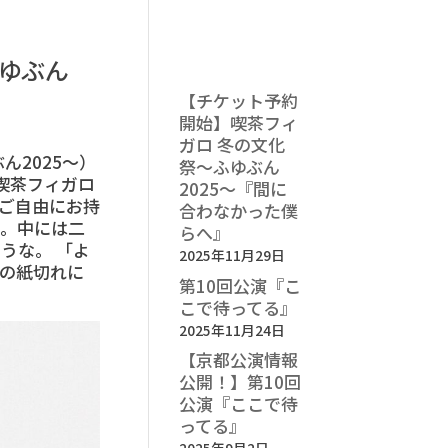
ゆぶん
最近の投稿
【チケット予約
開始】喫茶フィ
ガロ 冬の文化
ん2025〜）
祭〜ふゆぶん
 喫茶フィガロ
2025〜『間に
「ご自由にお持
合わなかった僕
る。中には二
らへ』
うな。 「よ
2025年11月29日
の紙切れに
第10回公演『こ
こで待ってる』
2025年11月24日
【京都公演情報
公開！】第10回
公演『ここで待
ってる』