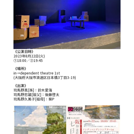
《公演日時》
2023年8月22日(火)
①18:00／②19:45
《場所》
in→dependent theatre 1st
(大阪府大阪市浪速区日本橋3丁目3-19)
《出演》
司馬野真[孫]：鈴木愛海
司馬野忠雄[祖父]：後藤啓太
司馬野久美子[祖母]：葵P